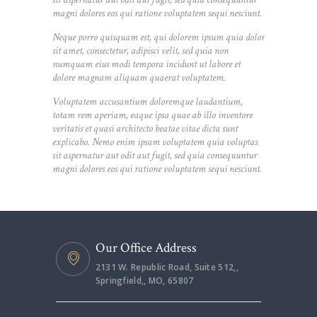
magni dolores eos qui ratione voluptatem sequi nesciunt.
Neque porro quisquam est, qui dolorem ipsum quia dolor
sit amet, consectetur, adipisci velit, sed quia non
numquam eius modi tempora incidunt ut labore et
dolore magnam aliquam quaerat voluptatem.
Voluptatem accusantium doloremque laudantium,
totam rem aperiam, eaque ipsa quae ab illo inventore
veritatis et quasi architecto beatae vitae dicta sunt
explicabo. Nemo enim ipsam voluptatem quia voluptas
sit aspernatur aut odit aut fugit, sed quia consequuntur
magni dolores eos qui ratione voluptatem sequi nesciunt.
Our Office Address
2131 W. Republic Road, Suite 512,,
Springfield,, MO, 65807