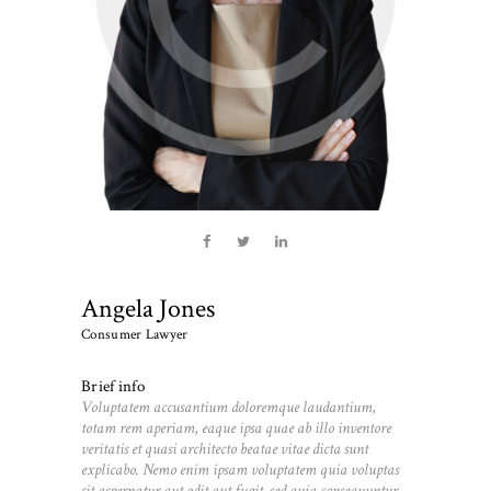
Angela Jones
Consumer Lawyer
Brief info
Voluptatem accusantium doloremque laudantium,
totam rem aperiam, eaque ipsa quae ab illo inventore
veritatis et quasi architecto beatae vitae dicta sunt
explicabo. Nemo enim ipsam voluptatem quia voluptas
sit aspernatur aut odit aut fugit, sed quia consequuntur